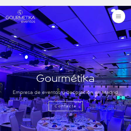
Ir
Ma
al
contenido
Me
Gourmétika
Empresa de eventos y decoración en Madrid
Contacta